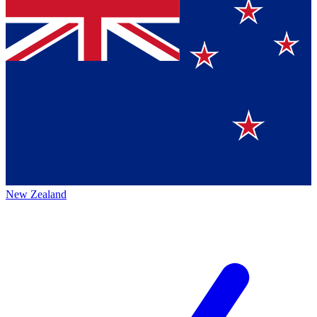
New Zealand