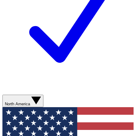
North America