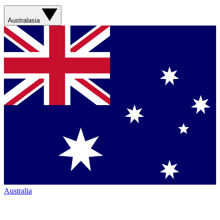
Australasia
Australia