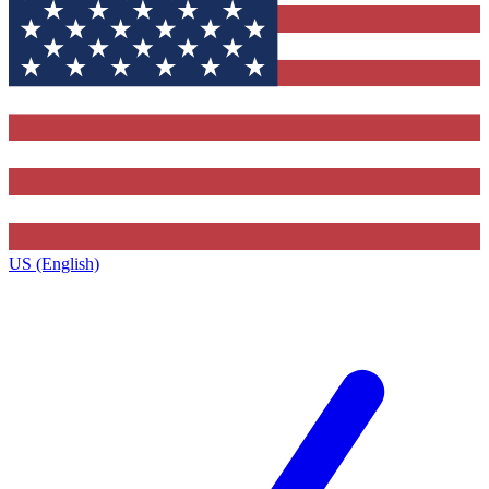
US (English)