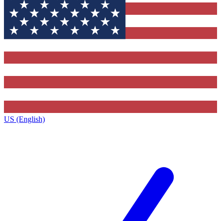
US (English)