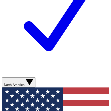
North America