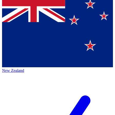
New Zealand