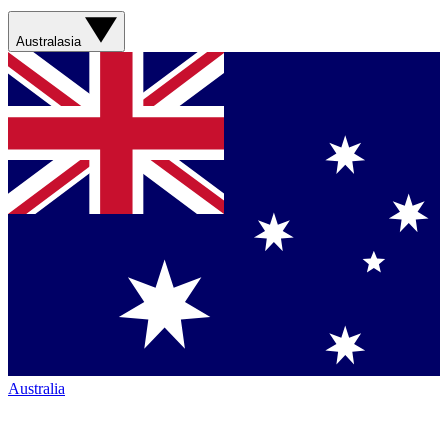
Australasia
Australia