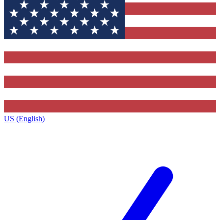
US (English)