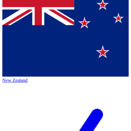
New Zealand