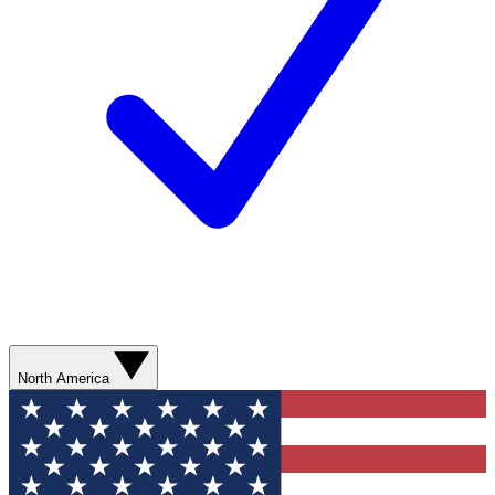
North America