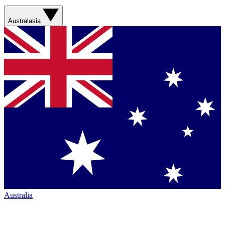
Australasia
Australia