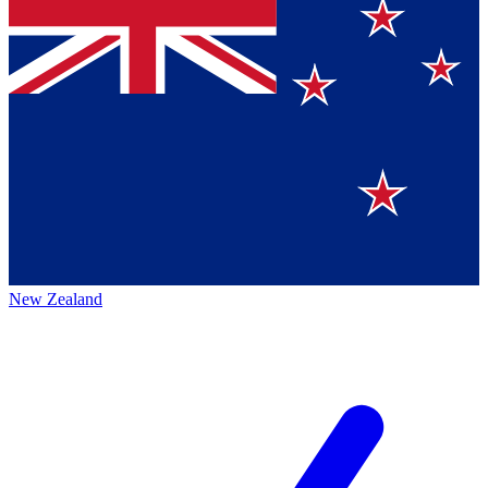
New Zealand