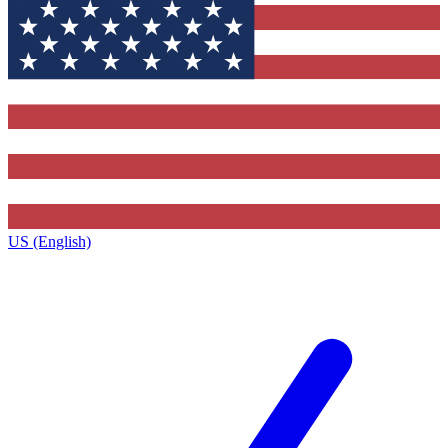
US (English)