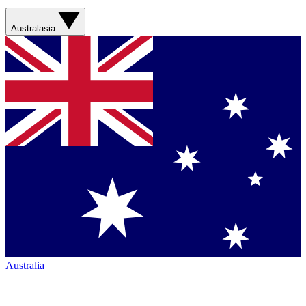
Australasia
Australia