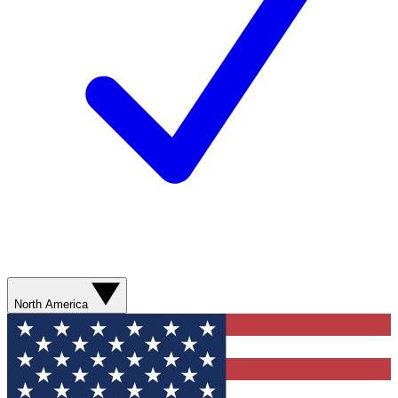
North America