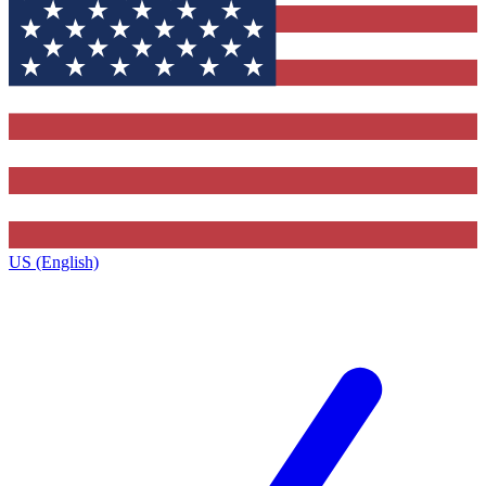
US (English)