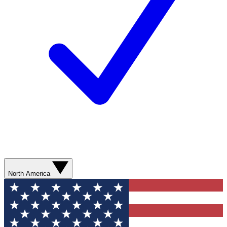
North America