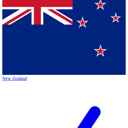
New Zealand