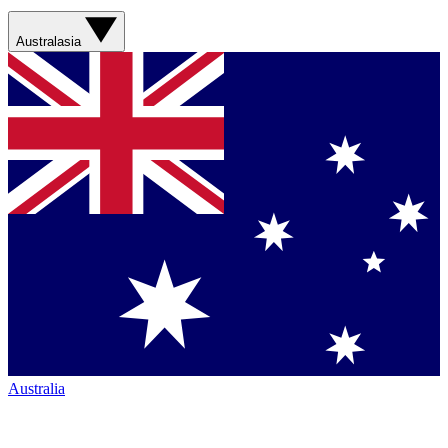
Australasia
Australia