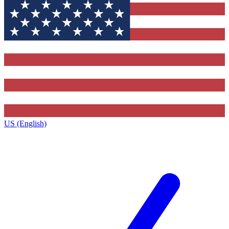
US (English)