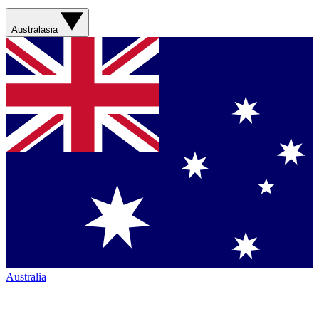
Australasia
Australia