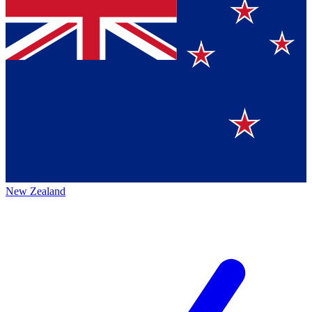
New Zealand