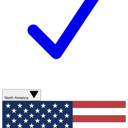
North America