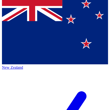
New Zealand