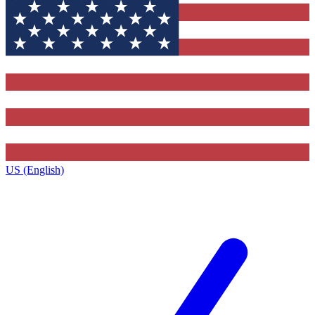
US (English)