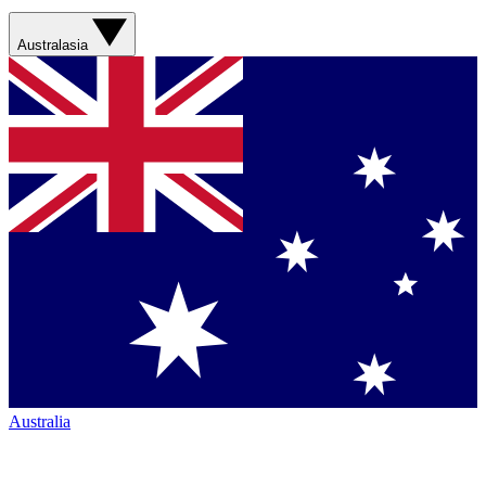
Australasia
Australia