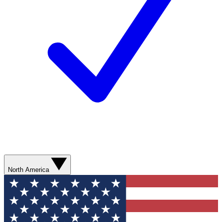
North America