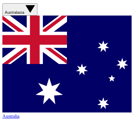
Australasia
Australia