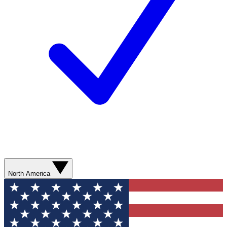
North America