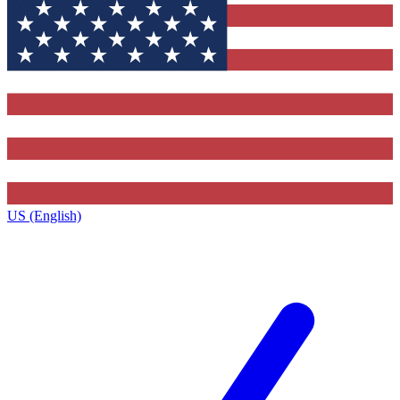
US (English)