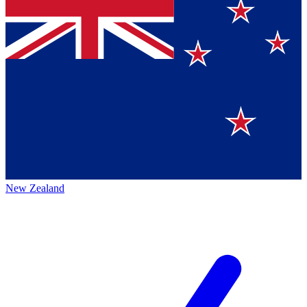
New Zealand