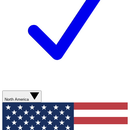
North America