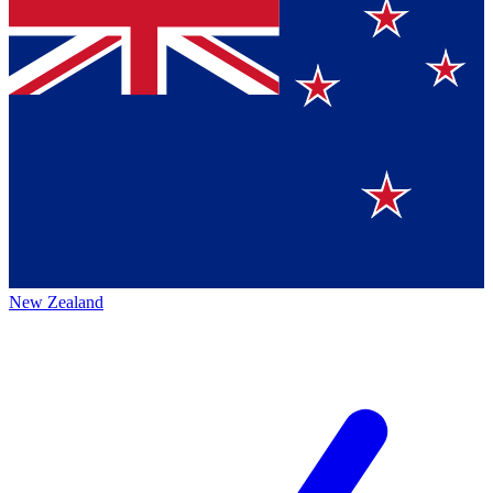
New Zealand