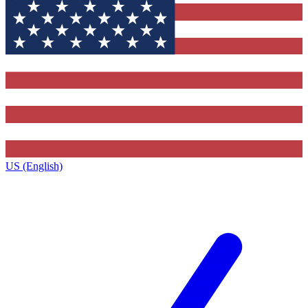
US (English)