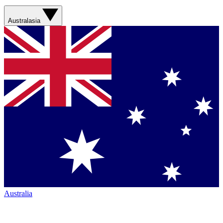
Australasia
Australia