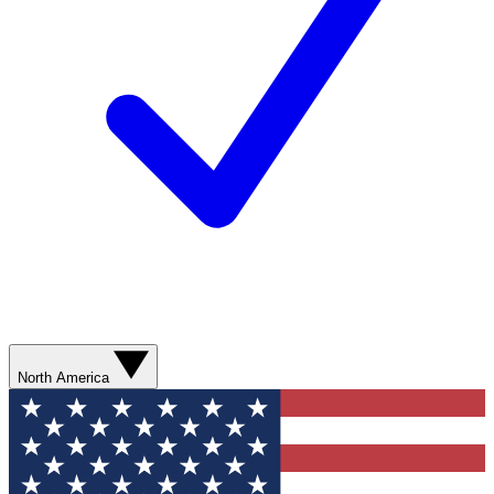
North America