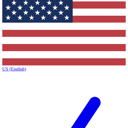
US (English)