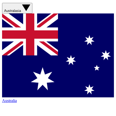
Australasia
Australia