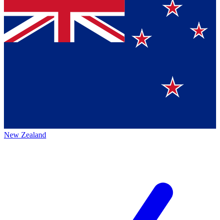
New Zealand