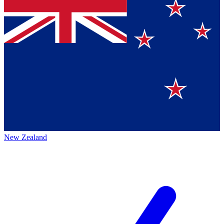
New Zealand