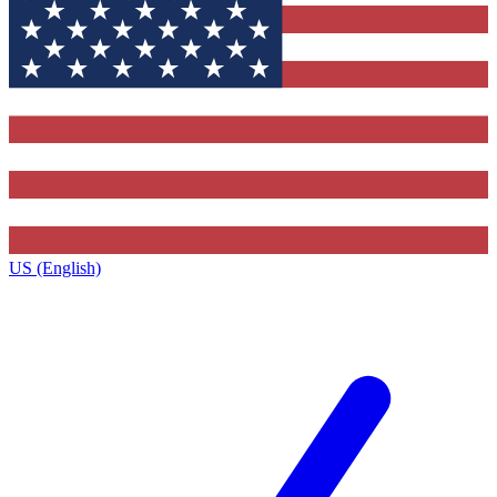
US (English)