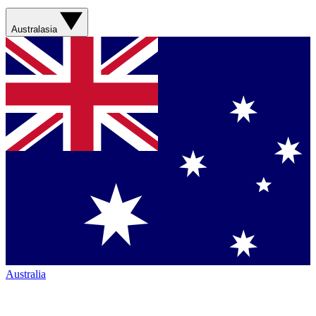
Australasia
Australia