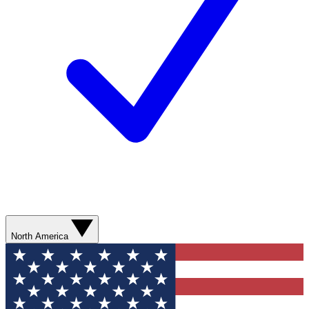
North America