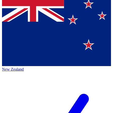
New Zealand