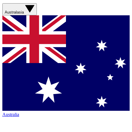
Australasia
Australia