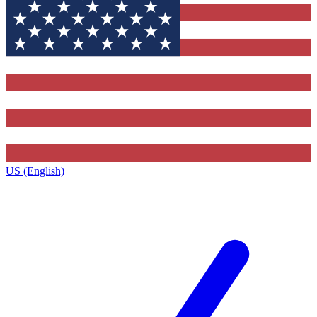
US (English)