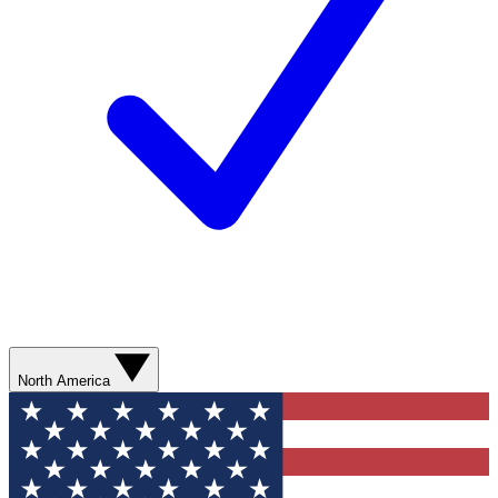
North America