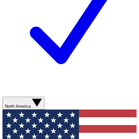
North America