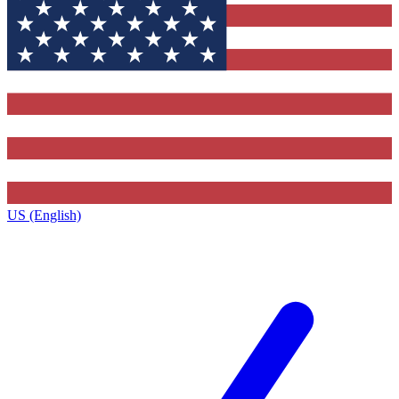
US (English)