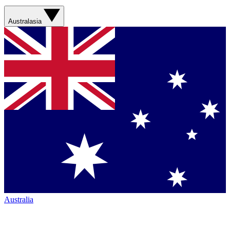
Australasia
Australia