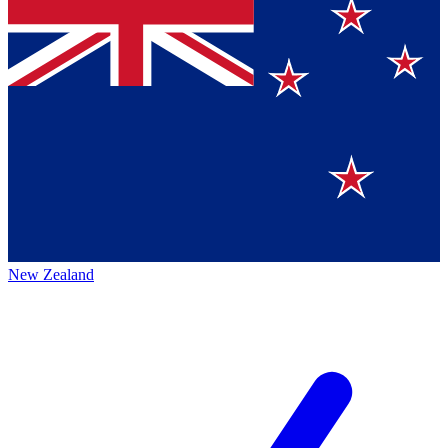
New Zealand