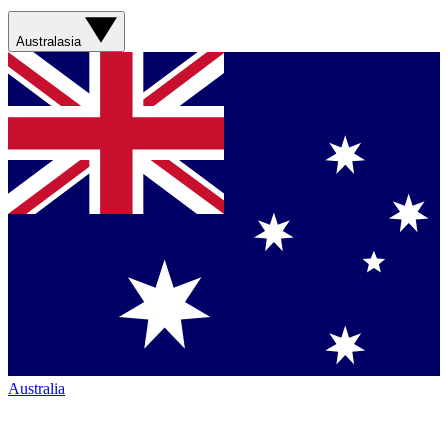
Australasia
Australia