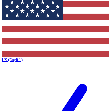
US (English)