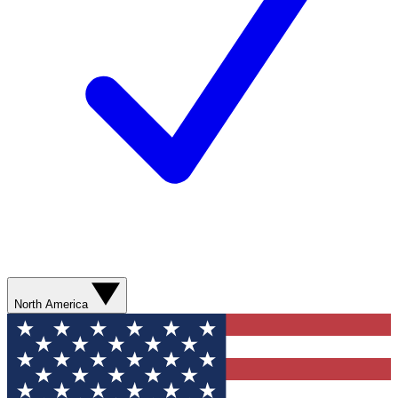
North America