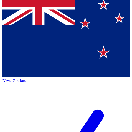
New Zealand