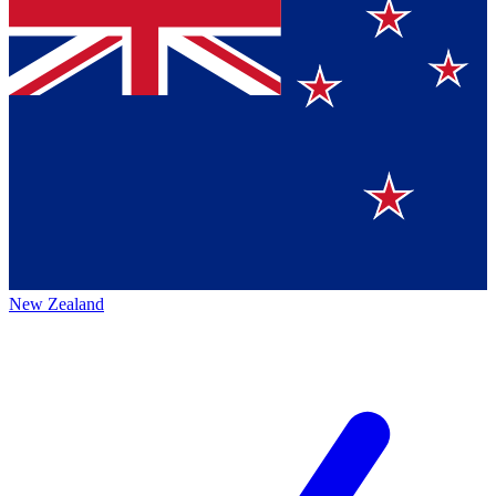
New Zealand