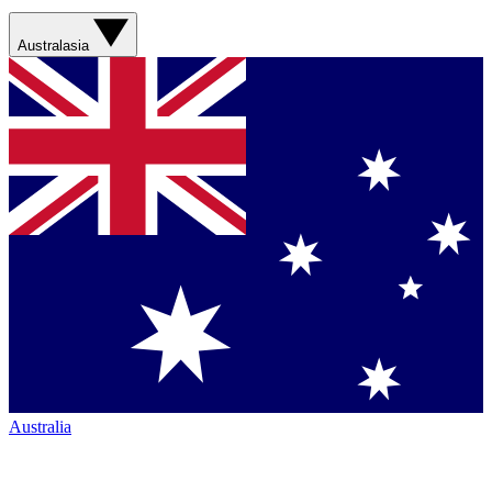
Australasia
Australia