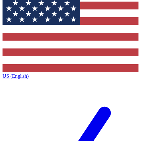
US (English)