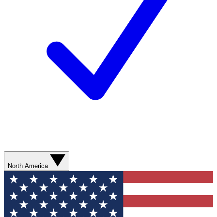
North America