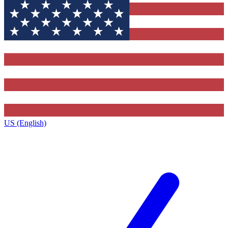
US (English)