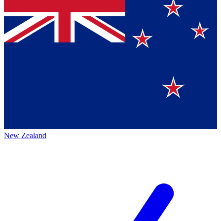
New Zealand