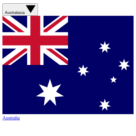
Australasia
Australia