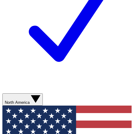
North America