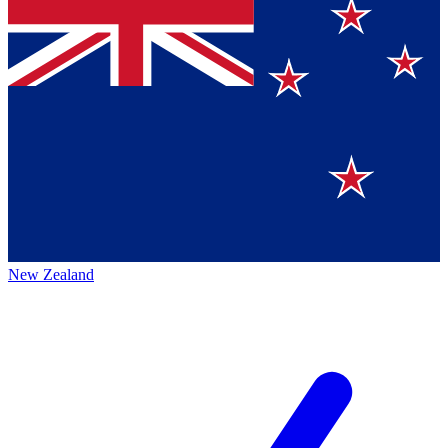
New Zealand