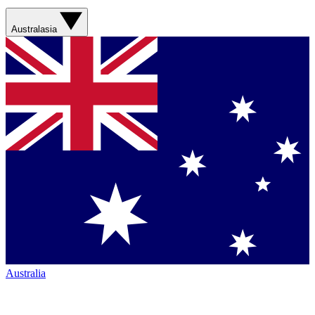
Australasia
Australia