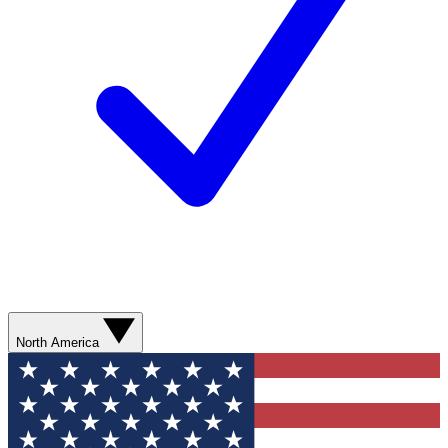
North America