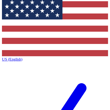
US (English)