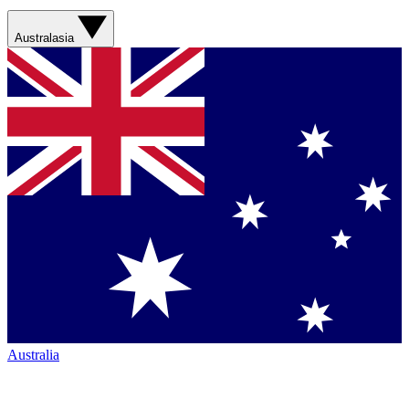
Australasia
Australia