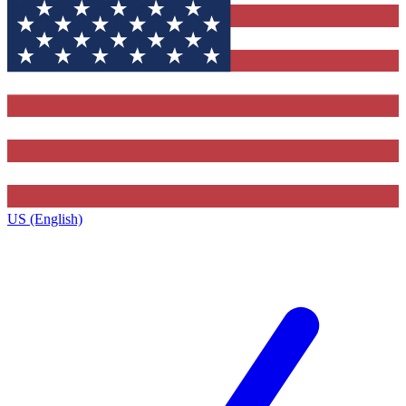
US (English)