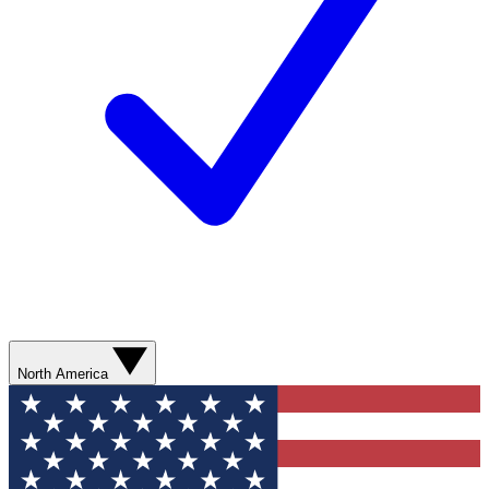
North America