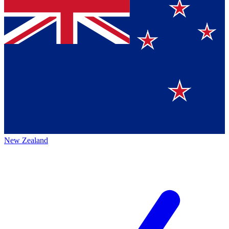
New Zealand