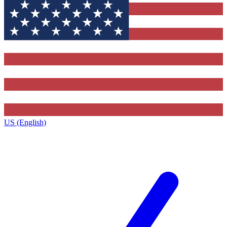
US (English)