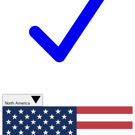
North America