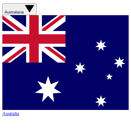
Australasia
Australia