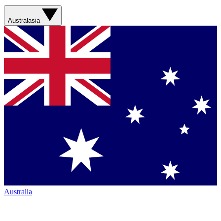
Australasia
Australia