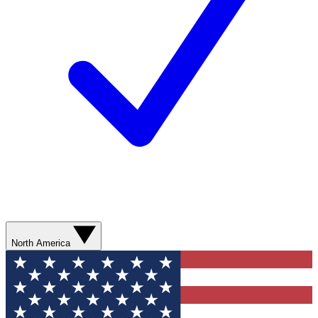
North America