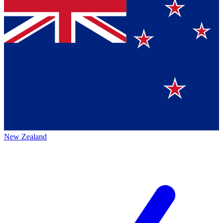
New Zealand