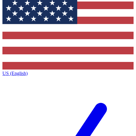
US (English)