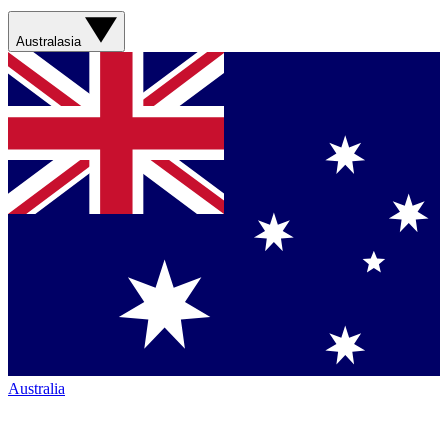
Australasia
Australia