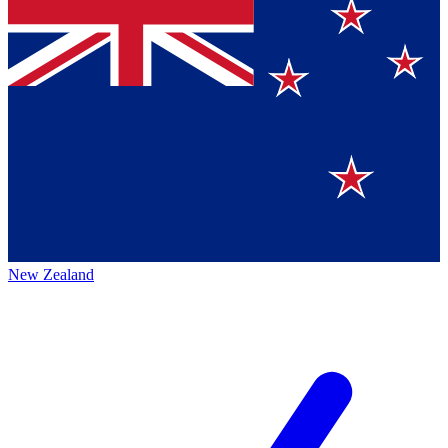
New Zealand