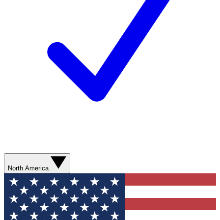
North America