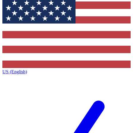
US (English)