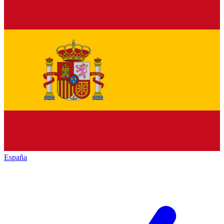
España