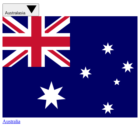
Australasia
Australia