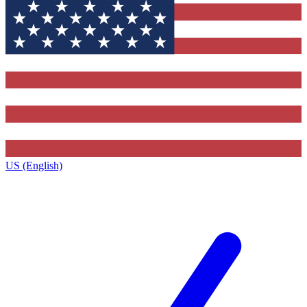
US (English)