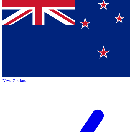
New Zealand