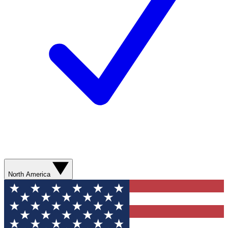
North America