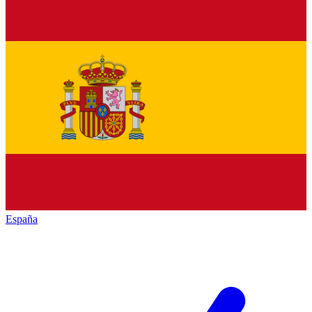
España