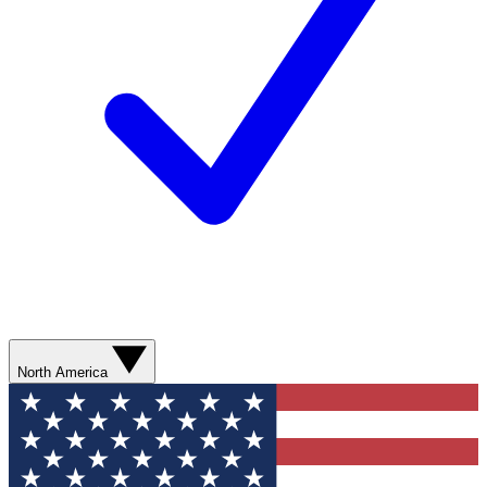
North America