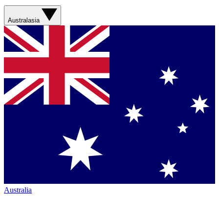
Australasia
Australia