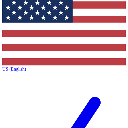
US (English)