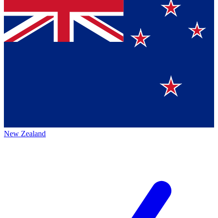
New Zealand