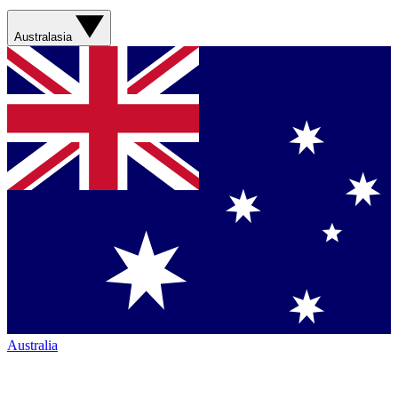
Australasia
Australia