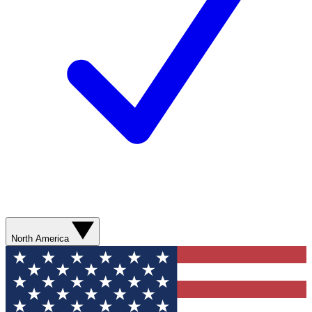
North America