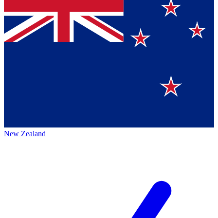
New Zealand