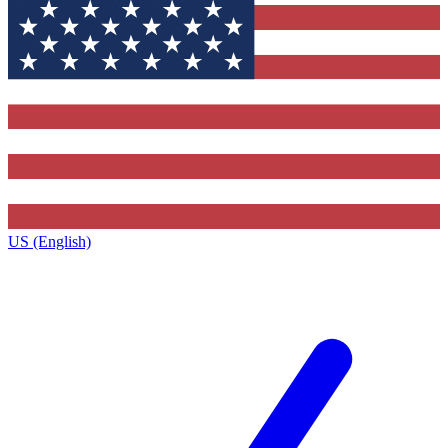
US (English)