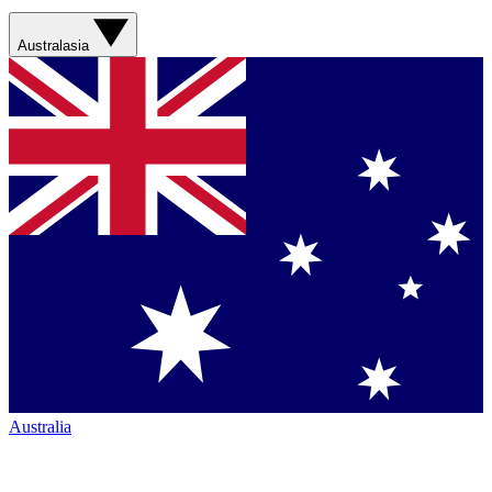
Australasia
Australia