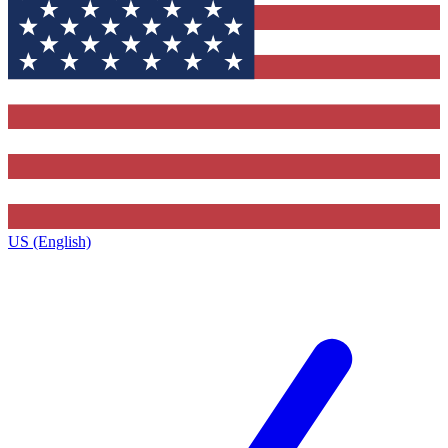
US (English)