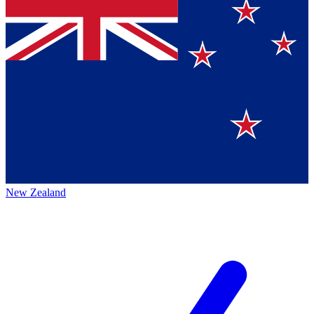
New Zealand