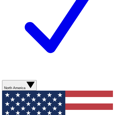
North America