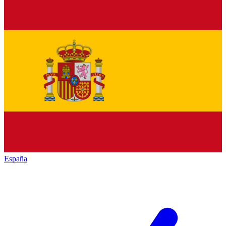
España