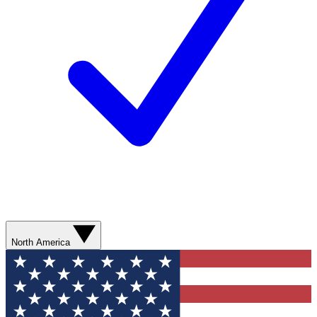
North America