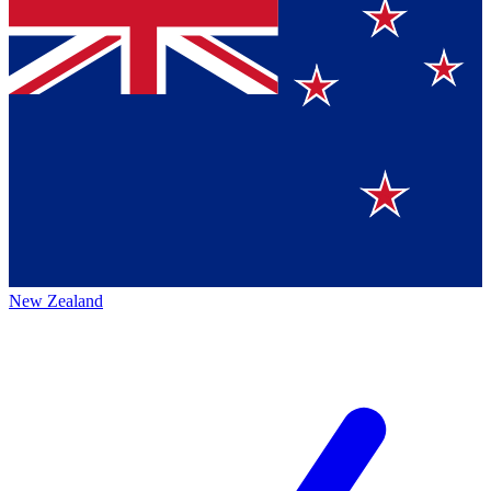
New Zealand