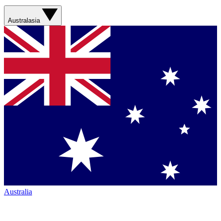
Australasia
Australia