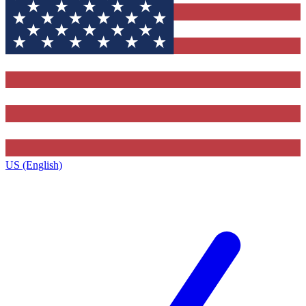
US (English)