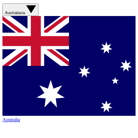
Australasia
Australia