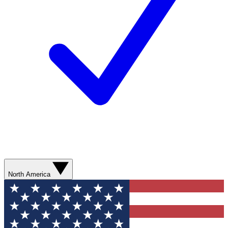
North America