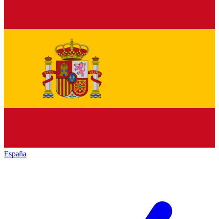
España