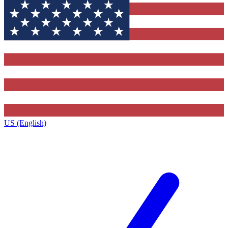
US (English)