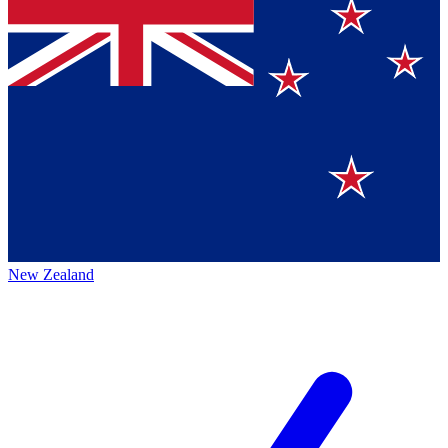
New Zealand