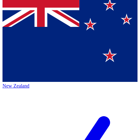
New Zealand