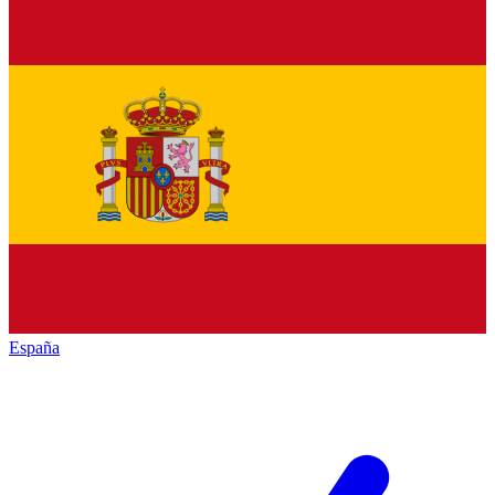
España