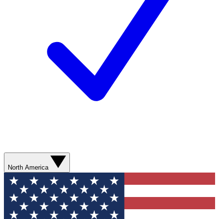
North America