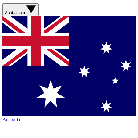
Australasia
Australia