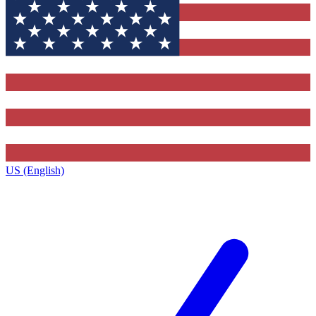
US (English)