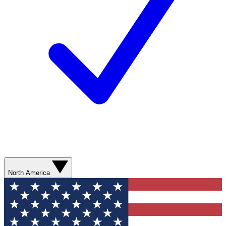
North America