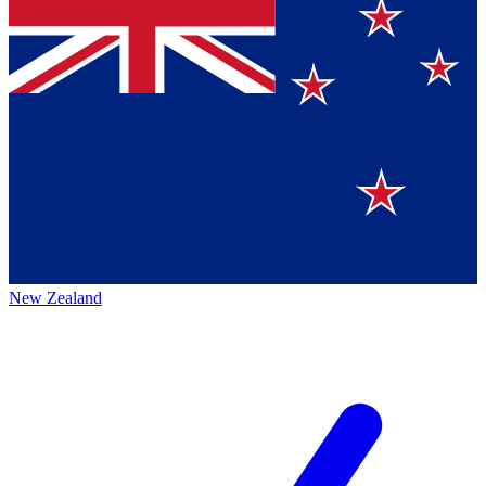
New Zealand