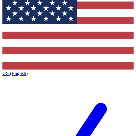
US (English)