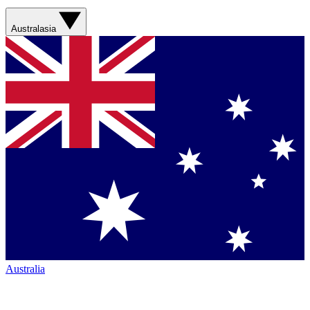
Australasia
Australia