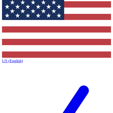
US (English)