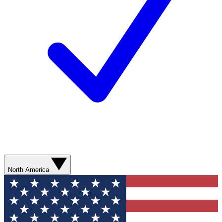
North America