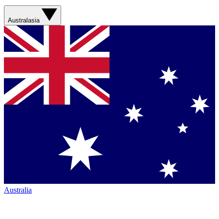
Australasia
Australia