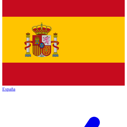
España