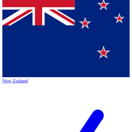
New Zealand