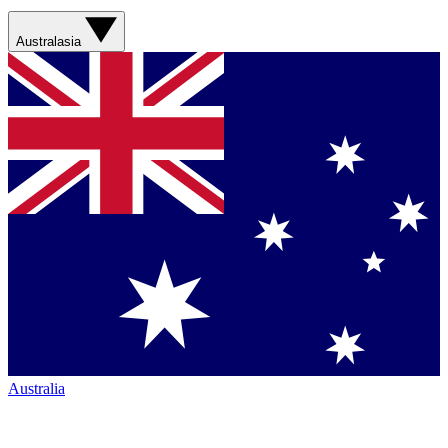
Australasia
Australia