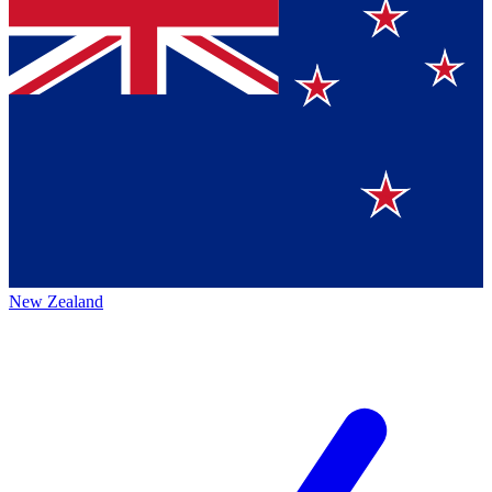
New Zealand