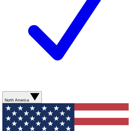
North America