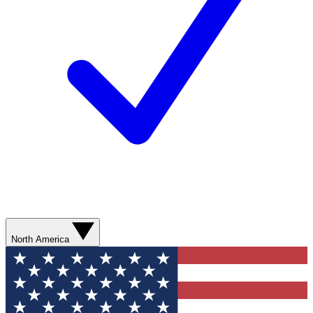
North America