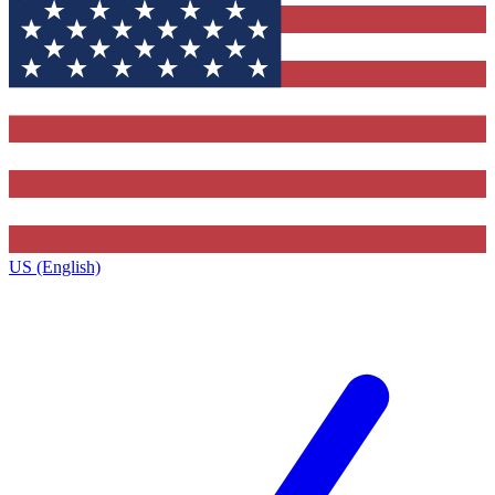
US (English)