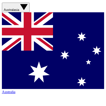
Australasia
Australia