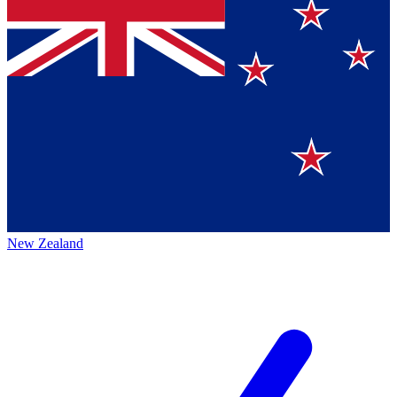
New Zealand