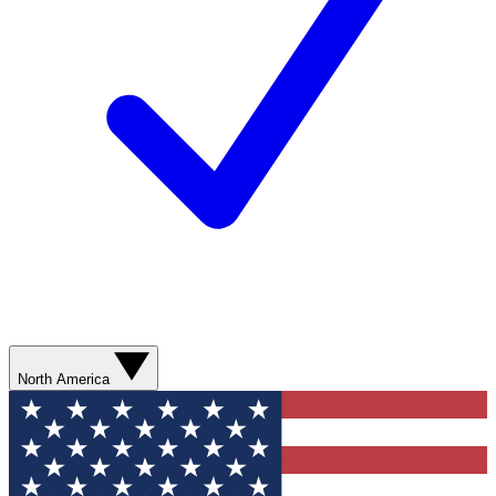
North America