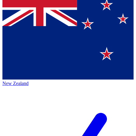
New Zealand