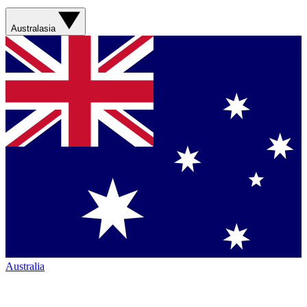
Australasia
Australia