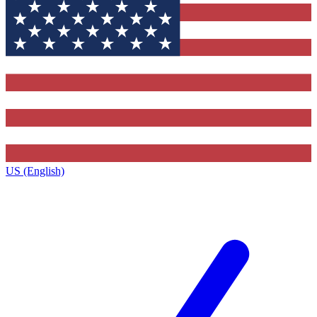
US (English)