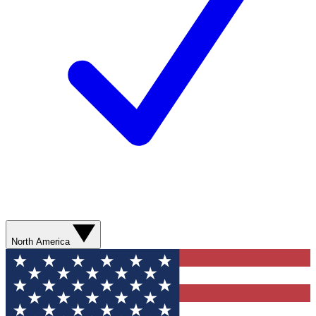
North America