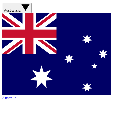
Australasia
Australia