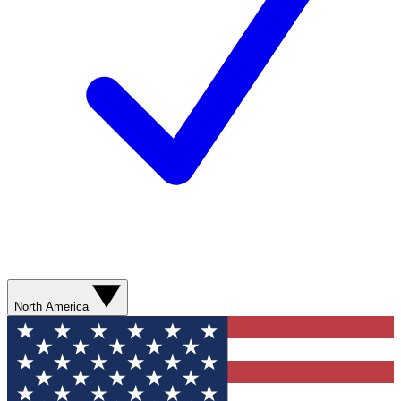
North America