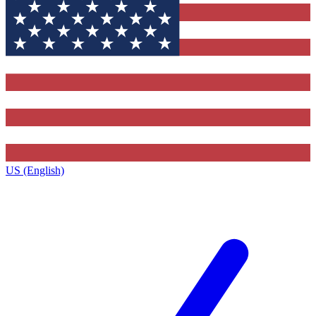
US (English)