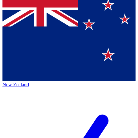
New Zealand