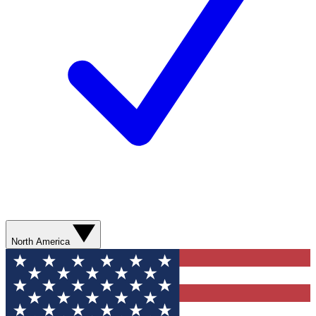
North America