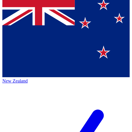
New Zealand