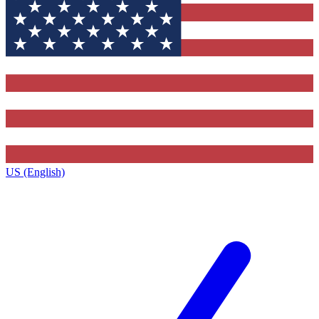
US (English)