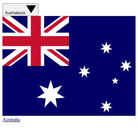
Australasia
Australia