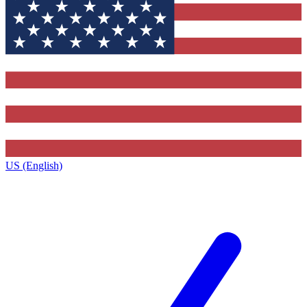
US (English)