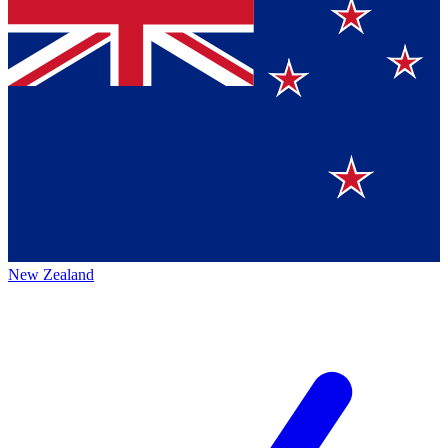
New Zealand