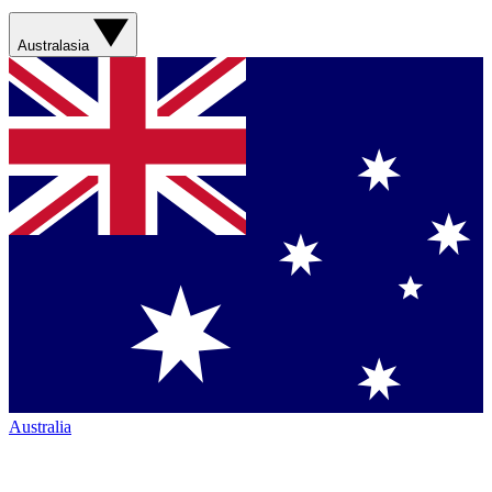
Australasia
Australia