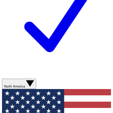
North America