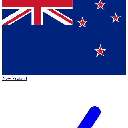
New Zealand