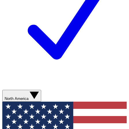
North America