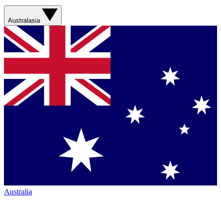
Australasia
Australia