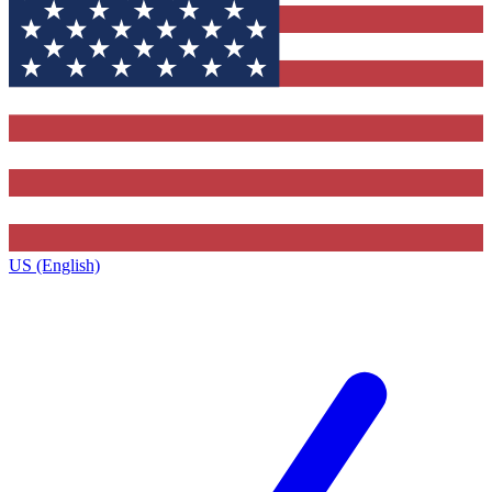
US (English)