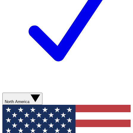
North America