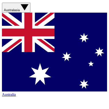
Australasia
Australia