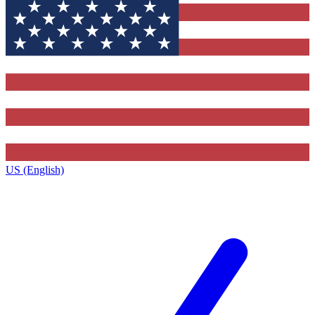
US (English)