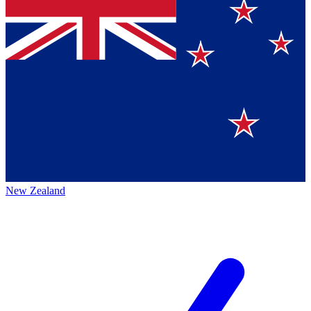
New Zealand