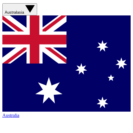
Australasia
Australia