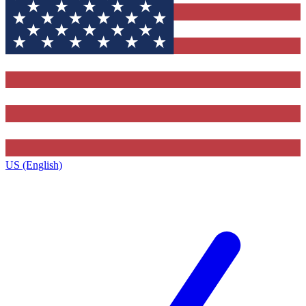
US (English)