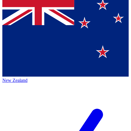
New Zealand