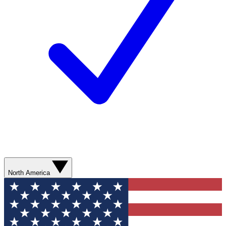
North America