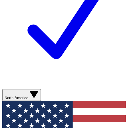
North America