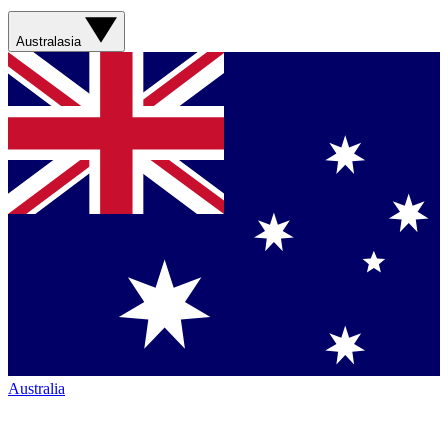
Australasia
Australia