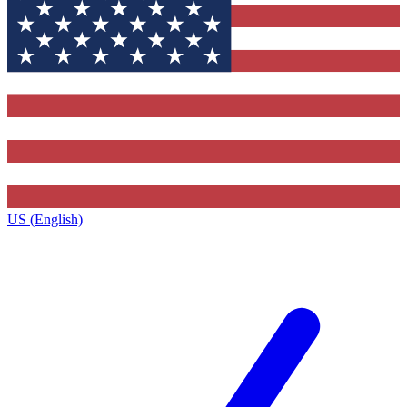
US (English)