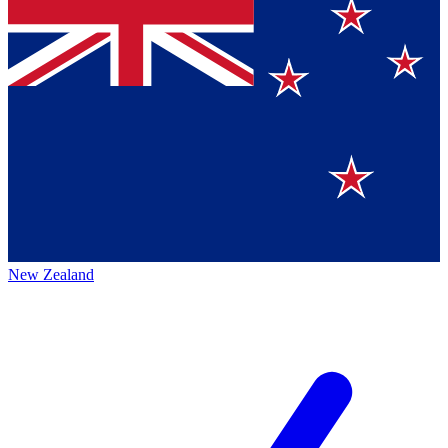
New Zealand