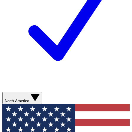
North America