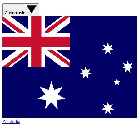
Australasia
Australia