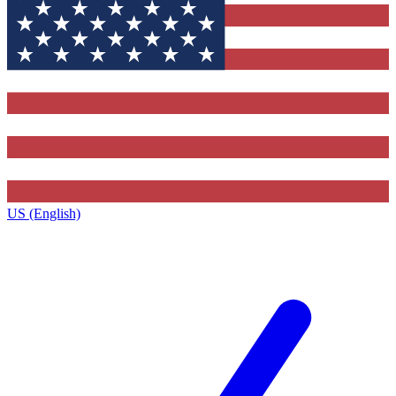
US (English)