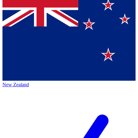
New Zealand