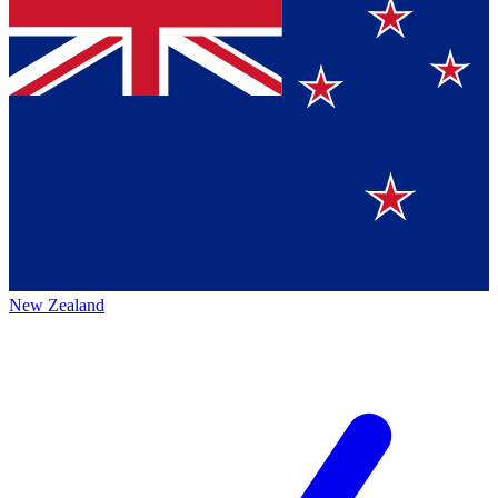
New Zealand