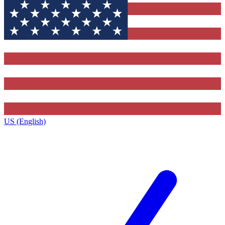
US (English)