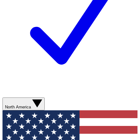
North America