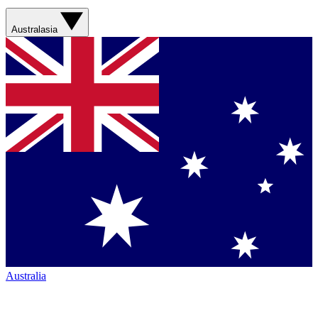
Australasia
Australia