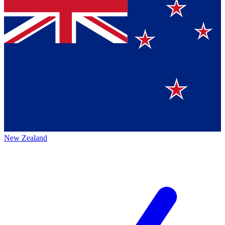
New Zealand