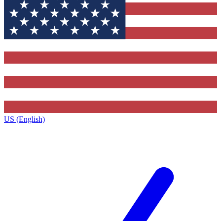
US (English)