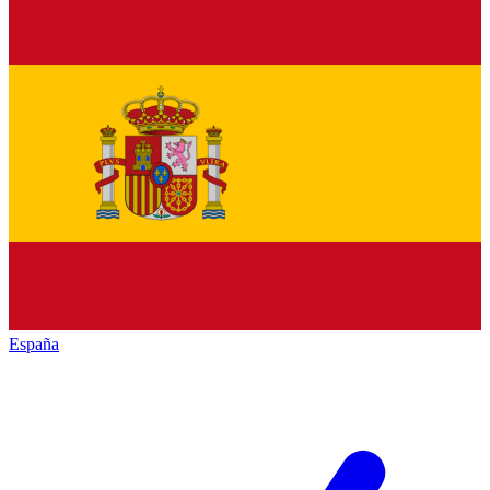
España