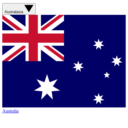
Australasia
Australia