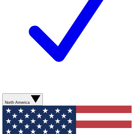
North America