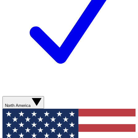
North America