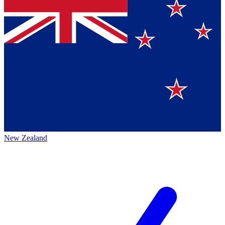
New Zealand