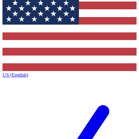
US (English)