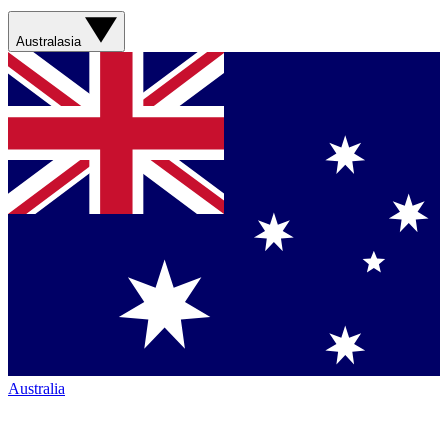
Australasia
Australia