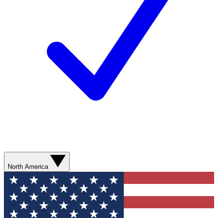
North America