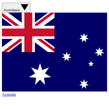
Australasia
Australia