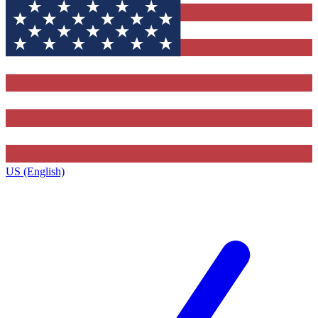
US (English)