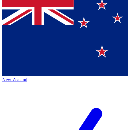
New Zealand