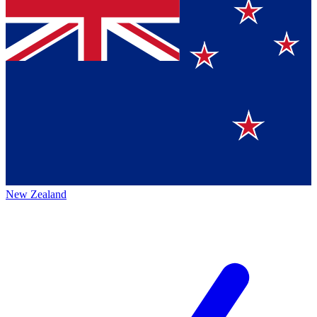
New Zealand