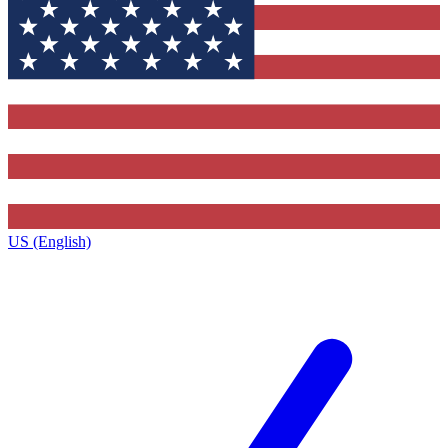
US (English)