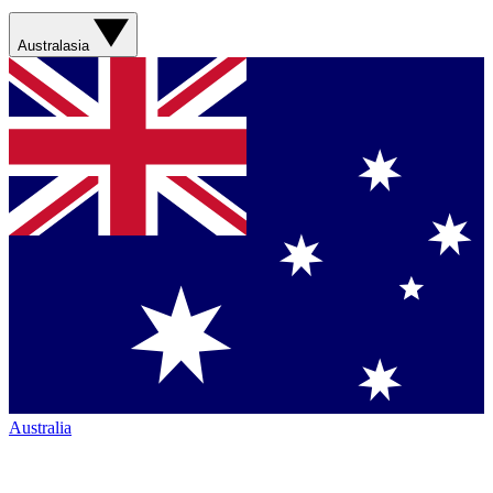
Australasia
Australia