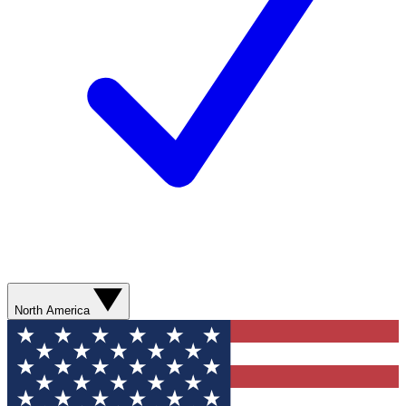
North America