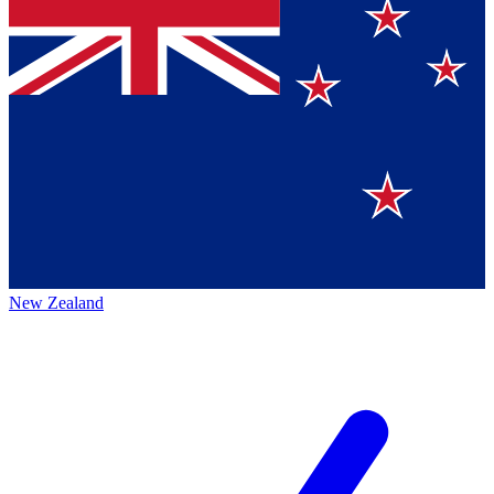
New Zealand