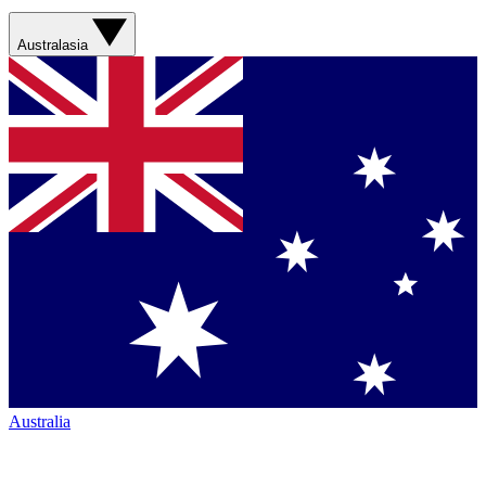
Australasia
Australia