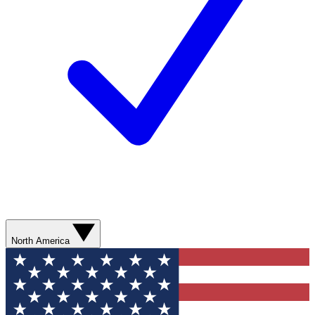
North America