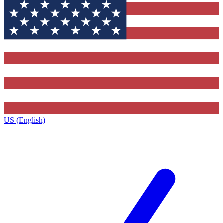
US (English)