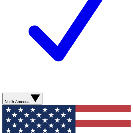
North America