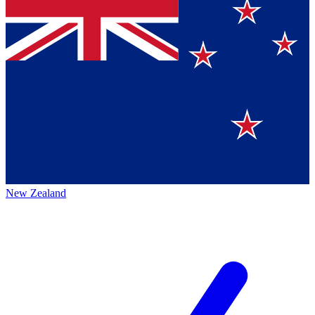
New Zealand