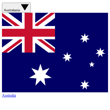
Australasia
Australia