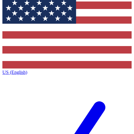
US (English)