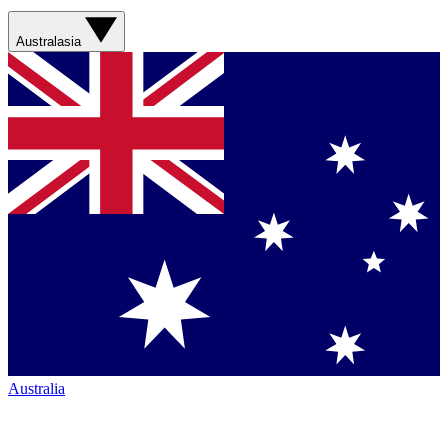
Australasia
Australia