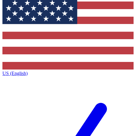
US (English)