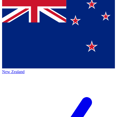
New Zealand