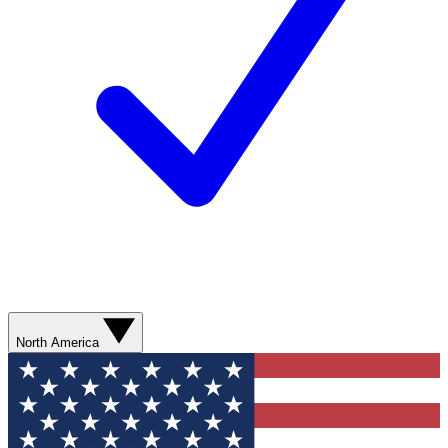
North America